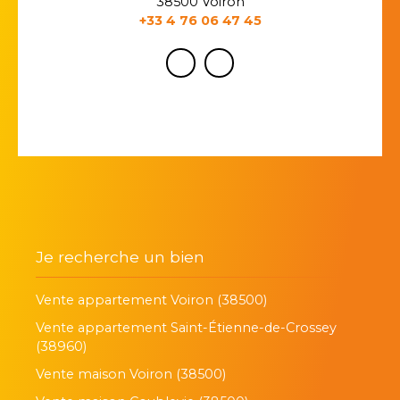
38500 Voiron
+33 4 76 06 47 45
Je recherche un bien
Vente appartement Voiron (38500)
Vente appartement Saint-Étienne-de-Crossey
(38960)
Vente maison Voiron (38500)