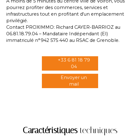
À moins de 5 minutes du centre ville de Voiron, vous
pourrez profiter des commerces, services et
infrastructures tout en profitant d'un emplacement
privilégié.
Contact PROXIMMO: Richard CAYER-BARRIOZ au
06.81.18.79.04 – Mandataire Indépendant (EI)
immatriculé n°942 575 440 au RSAC de Grenoble.
+33 6 81 18 79
04
Envoyer un
mail
Caractéristiques
techniques