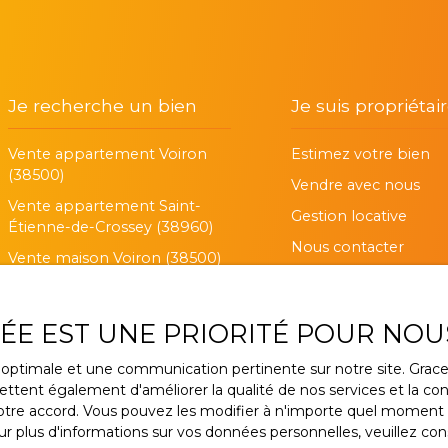
Je recherche un bien
Je suis propriétai
Vente appartement Voiron
Estimez votre bien
(38500)
Vendre avec nous
Vente appartement Saint-
Gestion locative
Étienne-de-Crossey (38960)
Nous contacter
Vente maison Voiron (38500)
Vente maison Coublevie
(38500)
VÉE EST UNE PRIORITÉ POUR NOU
Vente appartement Claix
(38640)
ce optimale et une communication pertinente sur notre site. Gra
ttent également d'améliorer la qualité de nos services et la conv
Vente appartement Tullins
re accord. Vous pouvez les modifier à n'importe quel moment via
(38210)
r plus d'informations sur vos données personnelles, veuillez con