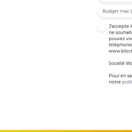
Budget max (
J'accepte
ne souhait
pouvez vou
téléphoniq
www.blocte
Société Wo
Pour en sa
notre
poli