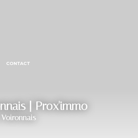
CONTACT
onnais | Prox'immo
 Voironnais