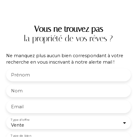
privilégié. Contact PROXIMMO: Richard CAYER-
BARRIOZ au 06. 81. 18. 79. 04 – Mandataire
Indépendant (EI) immatriculé n°942 575 440 au
RSAC de Grenoble
Vous ne trouvez pas
la propriété de vos rêves ?
Ne manquez plus aucun bien correspondant à votre
recherche en vous inscrivant à notre alerte mail !
Prénom
Nom
Email
Type d'offre
Vente
Type de bien