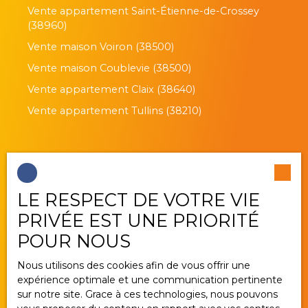
Vente appartement Saint-Étienne-de-Crossey
(38960)
Vente maison Voiron (38500)
Vente maison Coublevie (38500)
Vente appartement Claix (38640)
Vente appartement Tullins (38210)
Je suis propriétaire
LE RESPECT DE VOTRE VIE
Estimez votre bien
PRIVÉE EST UNE PRIORITÉ
Vendre avec nous
POUR NOUS
Gestion locative
Nous utilisons des cookies afin de vous offrir une
Nous contacter
expérience optimale et une communication pertinente
sur notre site. Grace à ces technologies, nous pouvons