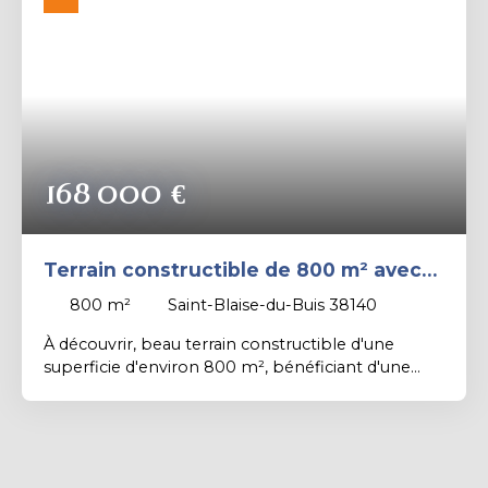
Rechercher
168 000
€
Terrain constructible de 800 m² avec
vue montagne
800
m²
Saint-Blaise-du-Buis 38140
À découvrir, beau terrain constructible d'une
superficie d'environ 800 m², bénéficiant d'une
agréable vue sur les montagnes. Le terrain est
situé dans un environnement calme et offre un
beau potentiel pour la réalisation de votre projet
de construction. Une belle opportunité pour
concrétiser votre projet de vie dans un cadre