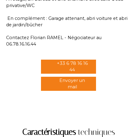
privative/WC
En complément : Garage attenant, abri voiture et abri
de jardin/bûcher
Contactez Florian RAMEL - Négociateur au
06.78.16.16.44
+33 6 78 16 16
44
Envoyer un
mail
Caractéristiques
techniques