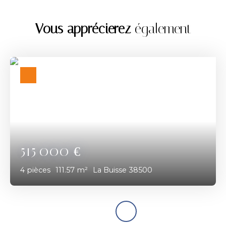
Vous apprécierez
également
515 000
€
4
pièces
111.57
m²
La Buisse 38500