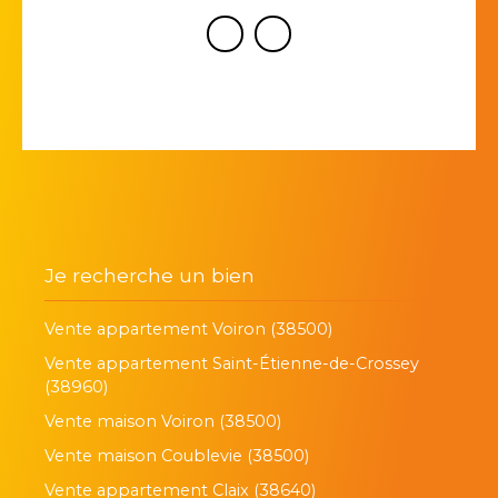
Je recherche un bien
Vente appartement Voiron (38500)
Vente appartement Saint-Étienne-de-Crossey
(38960)
Vente maison Voiron (38500)
Vente maison Coublevie (38500)
Vente appartement Claix (38640)