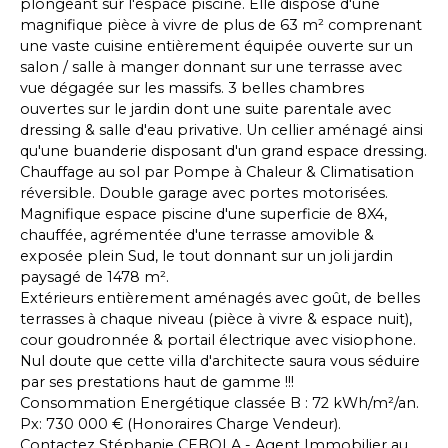
plongeant sur l'espace piscine. Elle dispose d'une
magnifique pièce à vivre de plus de 63 m² comprenant
une vaste cuisine entièrement équipée ouverte sur un
salon / salle à manger donnant sur une terrasse avec
vue dégagée sur les massifs. 3 belles chambres
ouvertes sur le jardin dont une suite parentale avec
dressing & salle d'eau privative. Un cellier aménagé ainsi
qu'une buanderie disposant d'un grand espace dressing.
Chauffage au sol par Pompe à Chaleur & Climatisation
réversible. Double garage avec portes motorisées.
Magnifique espace piscine d'une superficie de 8X4,
chauffée, agrémentée d'une terrasse amovible &
exposée plein Sud, le tout donnant sur un joli jardin
paysagé de 1478 m².
Extérieurs entièrement aménagés avec goût, de belles
terrasses à chaque niveau (pièce à vivre & espace nuit),
cour goudronnée & portail électrique avec visiophone.
Nul doute que cette villa d'architecte saura vous séduire
par ses prestations haut de gamme !!!
Consommation Energétique classée B : 72 kWh/m²/an.
Px: 730 000 € (Honoraires Charge Vendeur).
Contactez Stéphanie CEBOLA - Agent Immobilier au