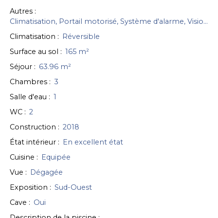
Autres
:
Climatisation, Portail motorisé, Système d'alarme, Visiophone, Volets électriques
Climatisation
:
Réversible
Surface au sol
:
165
m²
Séjour
:
63.96
m²
Chambres
:
3
Salle d'eau
:
1
WC
:
2
Construction
:
2018
État intérieur
:
En excellent état
Cuisine
:
Equipée
Vue
:
Dégagée
Exposition
:
Sud-Ouest
Cave
:
Oui
Description de la piscine
: