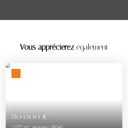
Vous apprécierez
également
80 000
€
1 077
m²
Apprieu 38140